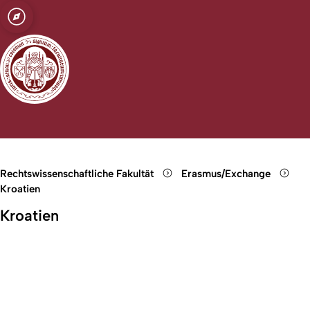
t zu Köln
le Beziehungen
Open quicklink menu
Suche öffnen
Sprachauswahl öffnen
Menü schließen
Menü öffnen
Rechtswissenschaftliche Fakultät
Erasmus/Exchange
Kroatien
Kroatien