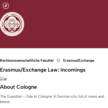
t zu Köln
le Beziehungen
Open quicklink menu
Suche öffnen
Sprachauswahl öffnen
Menü schließen
Menü öffnen
Rechtswissenschaftliche Fakultät
Erasmus/Exchange
Erasmus/Exchange Law: Incomings
About Cologne
The Guardian - Ode to Cologne: A German city full of views and
brews